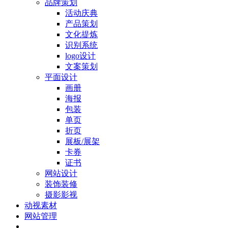
品牌策划
活动庆典
产品策划
文化提炼
识别系统
logo设计
文案策划
平面设计
画册
海报
包装
单页
折页
展板/展架
卡券
证书
网站设计
装饰装修
摄影影视
动视素材
网站管理